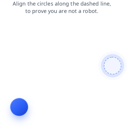
blog
faq
login